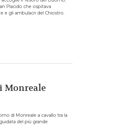
accoglie il Tesoro del Duomo;
 San Placido che ospitava
e e gli ambulacri del Chiostro.
di Monreale
uomo di Monreale a cavallo tra la
 guidata del più grande