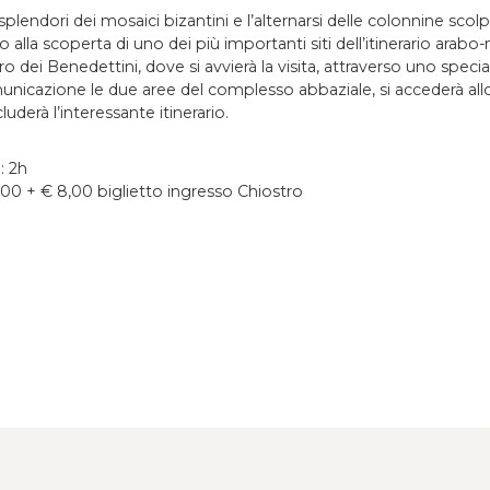
i splendori dei mosaici bizantini e l’alternarsi delle colonnine sco
o alla scoperta di uno dei più importanti siti dell’itinerario ara
ro dei Benedettini, dove si avvierà la visita, attraverso uno spec
unicazione le due aree del complesso abbaziale, si accederà al
luderà l’interessante itinerario.
: 2h
00 + € 8,00 biglietto ingresso Chiostro