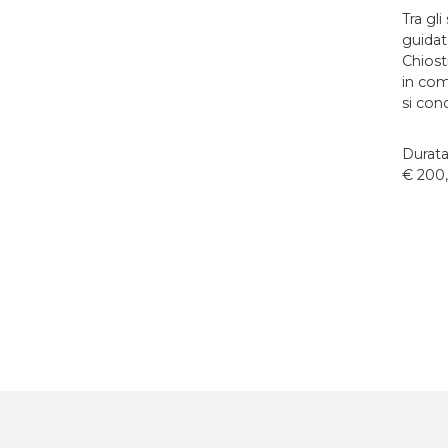
Tra gl
guidat
Chiost
in com
si conc
Durata
€ 200,