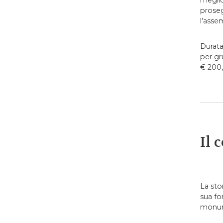
meglio
proseg
l’asse
Durata
per gr
€ 200,
Il 
La sto
sua fo
monum