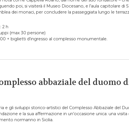
 nota come Cappella Roano, dal nome del suo fondatore – che 
uendo poi, si visiterà il Museo Diocesano, e l’aula capitolare di
mblea dei monaci, per concludere la passeggiata lungo le terrazz
: 2 h
uppi (max 30 persone)
00 + biglietti d’ingresso al complesso monumentale.
complesso abbaziale del duomo 
ria e gli sviluppi storico-artistici del Complesso Abbaziale del D
ndazione e la sua affermazione in un’occasione unica: una visita
ento normanno in Sicilia.