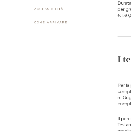
Durata 
per gr
ACCESSIBILITÀ
€ 130,
COME ARRIVARE
I t
Per la
compl
re Gug
comple
Il per
Testam