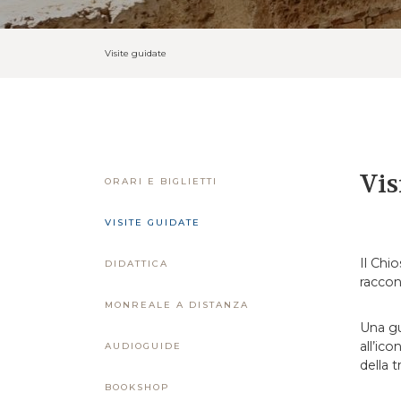
Visite guidate
Vis
ORARI E BIGLIETTI
VISITE GUIDATE
Il Chi
DIDATTICA
raccont
MONREALE A DISTANZA
Una gui
all’ic
AUDIOGUIDE
della 
BOOKSHOP