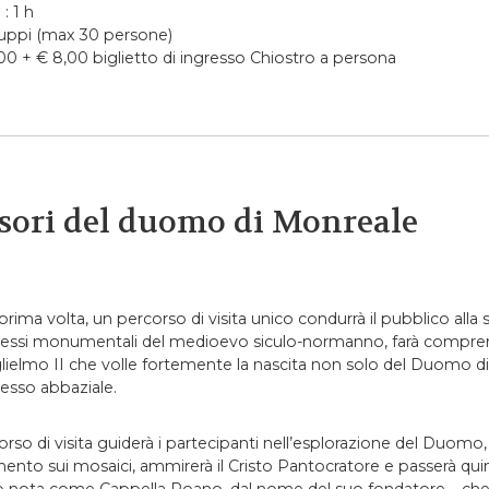
: 1 h
uppi (max 30 persone)
00 + € 8,00 biglietto di ingresso Chiostro a persona
esori del duomo di Monreale
 prima volta, un percorso di visita unico condurrà il pubblico alla
essi monumentali del medioevo siculo-normanno, farà compren
lielmo II che volle fortemente la nascita non solo del Duomo di
sso abbaziale.
corso di visita guiderà i partecipanti nell’esplorazione del Duomo,
ento sui mosaici, ammirerà il Cristo Pantocratore e passerà quind